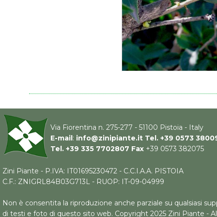
Via Fiorentina n. 275-277 - 51100 Pistoia - Italy
E-mail
:
info@zinipiante.it
Tel.
+39 0573 3800
Tel.
+39 335 7702807
Fax
+39 0573 382075
Zini Piante - P.IVA: IT01695230472 - C.C.I.A.A. PISTOIA
C.F.: ZNIGRL84B03G713L - RUOP: IT-09-04999
Non è consentita la riproduzione anche parziale su qualsiasi supp
di testi e foto di questo sito web. Copyright 2025 Zini Piante - 