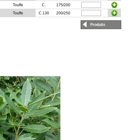
Touffe
C.
175/200
Touffe
C.130
200/250
Produits