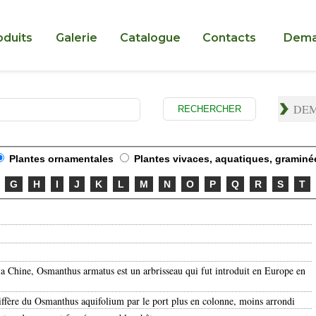
oduits
Galerie
Catalogue
Contacts
Dema
DEM
Plantes ornamentales
Plantes vivaces, aquatiques, graminé
G
H
I
J
K
L
M
N
O
P
Q
R
S
T
 la Chine, Osmanthus armatus est un arbrisseau qui fut introduit en Europe en
diffère du Osmanthus aquifolium par le port plus en colonne, moins arrondi