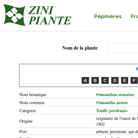
Pépinières
Pr
Nom de la plante
A
B
C
D
E
F
Osmanthus armatus
Nom botanique
Osmanthe armée
Nom commun
Touffe persitante
Categorie
originaire de l'ouest de
Origine
1902
Port
arbuste persistant, qui 