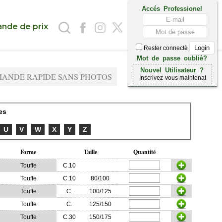
Accés Professionel
nde de prix
Rester connectè
Mot de passe oubliè?
Nouvel Utilisateur ?
ANDE RAPIDE SANS PHOTOS
Inscrivez-vous maintenat
es
U
V
W
X
Y
Z
Forme
Taille
Quantité
Touffe
C.10
Touffe
C.10
80/100
Touffe
C.
100/125
Touffe
C.
125/150
Touffe
C.30
150/175