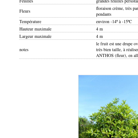
Feuilles
grandes feuilles persista
floraison crème, très pa
Fleurs
pendants
Température
environ -14º à -15ºC
Hauteur maximale
4 m
Largeur maximale
4 m
le fruit est une drupe o
notes
très bien taille, à réal
ANTHOS (fleur), en allu