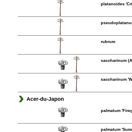
platanoides 'C
pseudoplatanu
rubrum
saccharinum (
saccharinum 'Wie
Acer-du-Japon
palmatum 'Fire
palmatum 'Sum