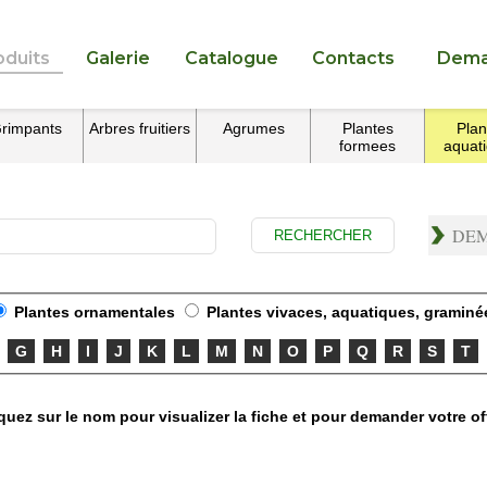
oduits
Galerie
Catalogue
Contacts
Dema
rimpants
Arbres fruitiers
Agrumes
Plantes
Plan
formees
aquat
DEM
Plantes ornamentales
Plantes vivaces, aquatiques, graminé
G
H
I
J
K
L
M
N
O
P
Q
R
S
T
quez sur le nom pour visualizer la fiche et pour demander votre of