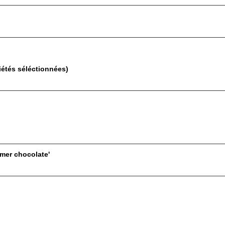
iétés séléctionnées)
mmer chocolate'