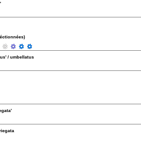
'
léctionnées)
us' / umbellatus
egata'
riegata