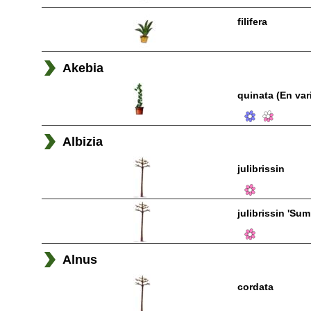
filifera
Akebia
quinata (En var
Albizia
julibrissin
julibrissin 'Su
Alnus
cordata