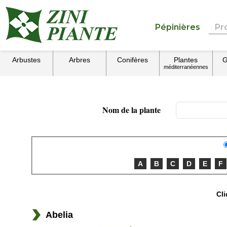
Pépinières
Pr
Arbustes
Arbres
Conifères
Plantes
G
méditerranéennes
Nom de la plante
A
B
C
D
E
F
Cli
Abelia