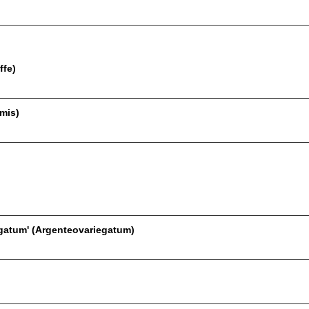
ffe)
emis)
gatum' (Argenteovariegatum)