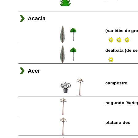
Acacia
(variétés de gre
dealbata (de s
Acer
campestre
negundo 'Varie
platanoides