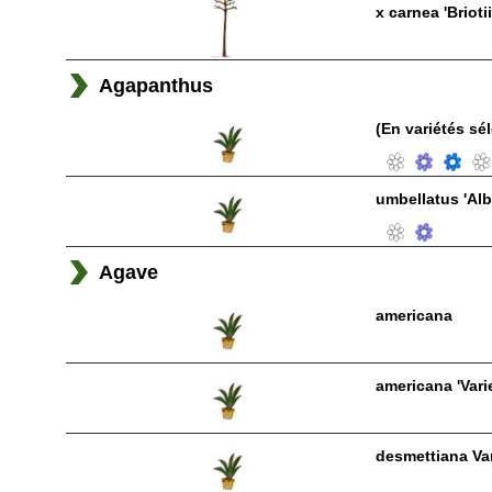
x carnea 'Briotii
Agapanthus
(En variétés sé
umbellatus 'Alb
Agave
americana
americana 'Vari
desmettiana Va