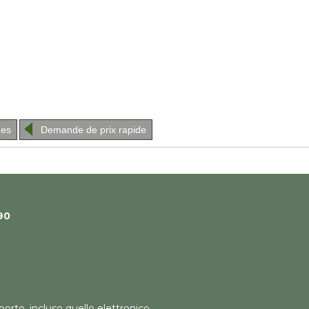
hes
Demande de prix rapide
90
orto, incluso quello elettronico,