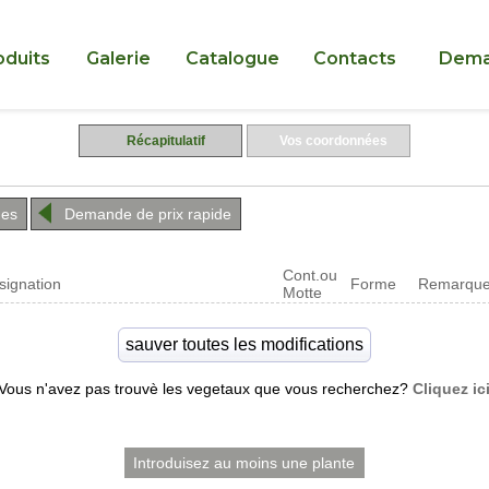
oduits
Galerie
Catalogue
Contacts
Dema
Récapitulatif
Vos coordonnées
hes
Demande de prix rapide
Cont.ou
signation
Forme
Remarqu
Motte
Vous n'avez pas trouvè les vegetaux que vous recherchez?
Cliquez ic
Introduisez au moins une plante