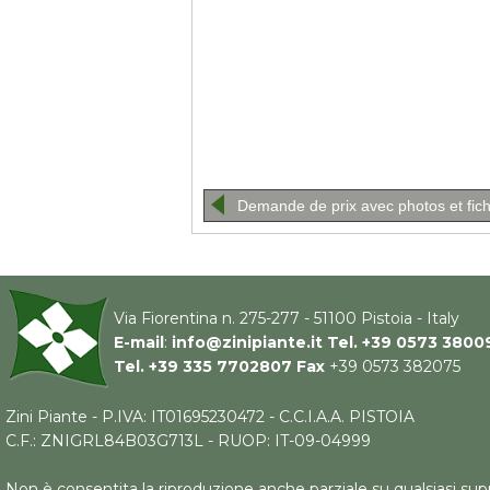
Demande de prix avec photos et fic
Via Fiorentina n. 275-277 - 51100 Pistoia - Italy
E-mail
:
info@zinipiante.it
Tel.
+39 0573 3800
Tel.
+39 335 7702807
Fax
+39 0573 382075
Zini Piante - P.IVA: IT01695230472 - C.C.I.A.A. PISTOIA
C.F.: ZNIGRL84B03G713L - RUOP: IT-09-04999
Non è consentita la riproduzione anche parziale su qualsiasi supp