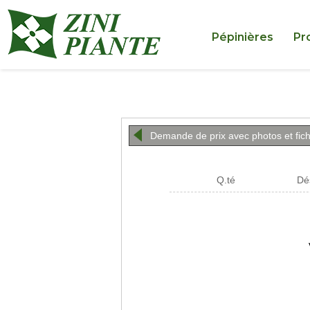
Pépinières
Pr
Demande de prix avec photos et fic
Q.té
Dé